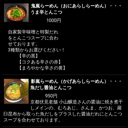
鬼嵐らーめん（おにあらしらーめん）・・・
うま辛とんこつ
1000円
自家製辛味噌と特製だれ
をとんこつスープに合わ
せております。
3種類からお選びください！
【辛の黒】
【コクある辛さの赤】
【まろやかな辛さの黄】
影嵐らーめん（かげあらしらーめん）・・・
魚だし醤油とんこつ
950円
京都伏見老舗 小山醸造さんの醤油に焼き煮干
しメインの、むろあじ、さんま、かつお、羅
臼昆布から取った魚だしをプラスした醤油だれにとんこつ
スープを合わせております。